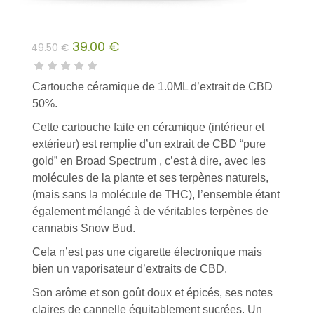
39.00
€
49.50
€
Le
Le
prix
prix
Cartouche céramique de 1.0ML d’extrait de CBD
initial
actuel
50%.
était :
est :
Cette cartouche faite en céramique (intérieur et
49.50 €.
39.00 €.
extérieur) est remplie d’un extrait de CBD “pure
gold” en Broad Spectrum , c’est à dire, avec les
molécules de la plante et ses terpènes naturels,
(mais sans la molécule de THC), l’ensemble étant
également mélangé à de véritables terpènes de
cannabis Snow Bud.
Cela n’est pas une cigarette électronique mais
bien un vaporisateur d’extraits de CBD.
Son arôme et son goût doux et épicés, ses notes
claires de cannelle équitablement sucrées. Un