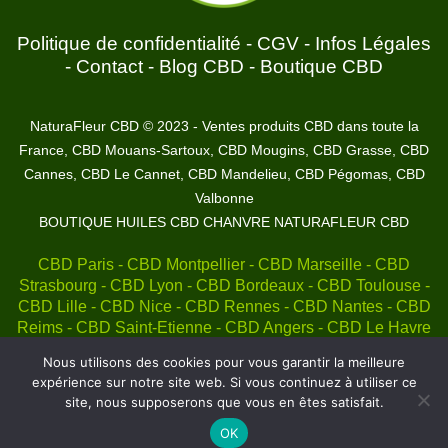
Politique de confidentialité
-
CGV
-
Infos Légales
-
Contact
-
Blog CBD
-
Boutique CBD
NaturaFleur CBD © 2023 - Ventes produits CBD dans toute la
France, CBD Mouans-Sartoux, CBD Mougins, CBD Grasse, CBD
Cannes, CBD Le Cannet, CBD Mandelieu, CBD Pégomas, CBD
Valbonne
BOUTIQUE HUILES CBD CHANVRE NATURAFLEUR CBD
CBD Paris - CBD Montpellier - CBD Marseille - CBD
Strasbourg - CBD Lyon - CBD Bordeaux - CBD Toulouse -
CBD Lille - CBD Nice - CBD Rennes - CBD Nantes - CBD
Reims - CBD Saint-Etienne - CBD Angers - CBD Le Havre
- CBD Nîmes - CBD Grenoble - CBD Dijon - CBD Toulon -
Nous utilisons des cookies pour vous garantir la meilleure
CBD Le Mans - CBD Roubaix - CBD Brest - CBD Cannes -
expérience sur notre site web. Si vous continuez à utiliser ce
CBD Tours - CBD Amiens - CBD Lens - CBD Caen - CBD
site, nous supposerons que vous en êtes satisfait.
Limoges - CBD Metz - CBD Nancy et autres..
OK