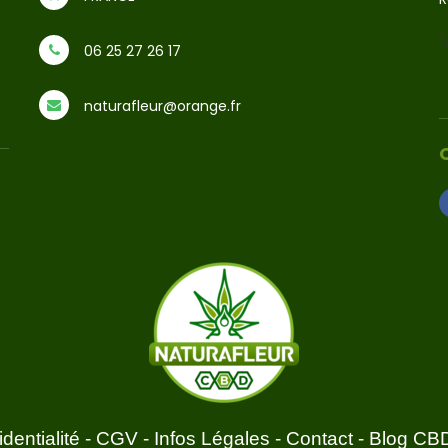
[
06 25 27 26 17
naturafleur@orange.fr
dentialité
-
CGV
-
Infos Légales
-
Contact
-
Blog CB