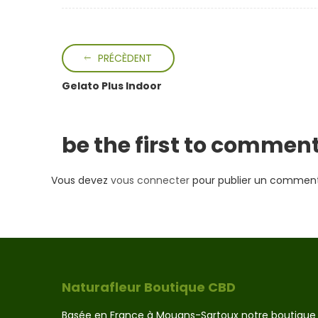
options
peuvent
être
choisies
PRÉCÈDENT
sur
la
Gelato Plus Indoor
page
du
produit
be the first to commen
Vous devez
vous connecter
pour publier un comment
Naturafleur Boutique CBD
Basée en France à Mouans-Sartoux notre boutique