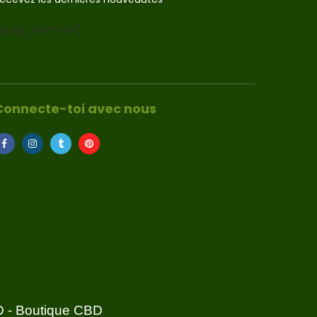
sibwp_form id=1]
Connecte-toi avec nous
D
-
Boutique CBD