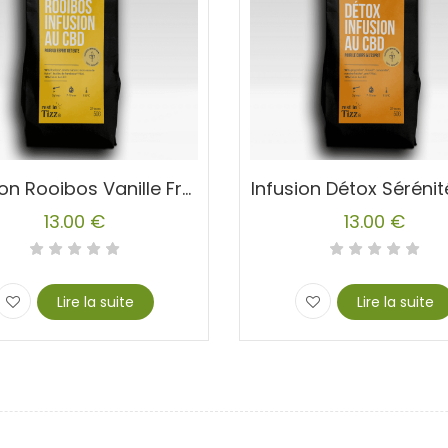
Infusion Rooibos Vanille Fraise Bio CBD
Infusion Détox Séréni
13.00
€
13.00
€
Lire la suite
Lire la suite