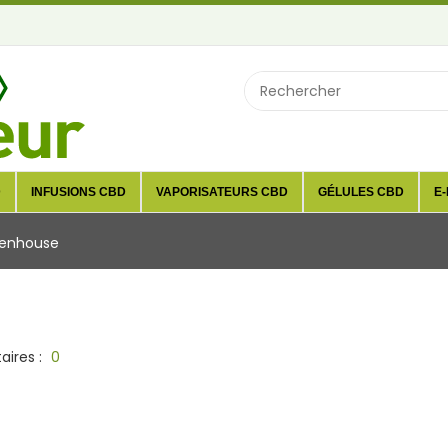
D
INFUSIONS CBD
VAPORISATEURS CBD
GÉLULES CBD
E-
eenhouse
ires :
0