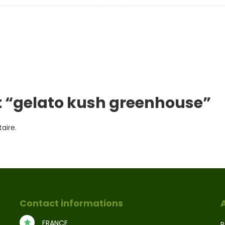
t “gelato kush greenhouse”
aire.
Contact informations
FRANCE
R