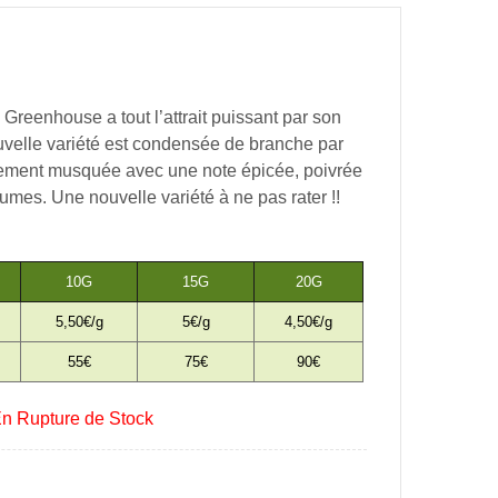
Greenhouse a tout l’attrait puissant par son
uvelle variété est condensée de branche par
èrement musquée avec une note épicée, poivrée
rumes.
Une nouvelle variété à ne pas rater !!
10G
15G
20G
5,50€/g
5€/g
4,50€/g
55€
75€
90€
En Rupture de Stock