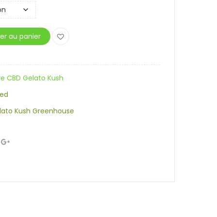
er au panier
re CBD Gelato Kush
zed
lato Kush Greenhouse