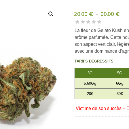
20.00
€
90.00
€
–
Plage
de
La fleur de Gelato Kush en 
prix :
arôme parfumée.
Cette no
20.00 €
son aspect vert clair, lég
à
avec une dominance d’ag
90.00 €
TARIFS DEGRESSIFS
3G
5G
6,60€/g
6€/g
20€
30€
Victime de son succès – 