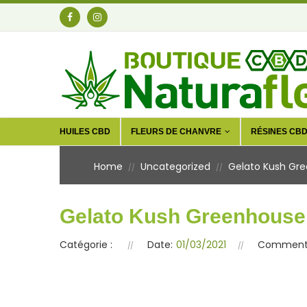
HUILES CBD
FLEURS DE CHANVRE
RÉSINES CB
Home
Uncategorized
Gelato Kush Gr
//
//
Gelato Kush Greenhouse
Catégorie :
Date:
01/03/2021
Commenta
RUPTURE DE STOCK