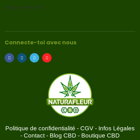
[sibwp_form id=1]
Connecte-toi avec nous
Politique de confidentialité
-
CGV
-
Infos Légales
-
Contact
-
Blog CBD
-
Boutique CBD