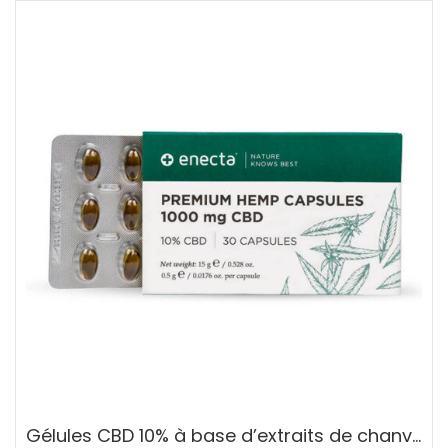
110.00 €
plusieurs
variations.
Les
options
peuvent
être
choisies
sur
la
page
du
produit
Gélules CBD 10% à base d’extraits de chanvre