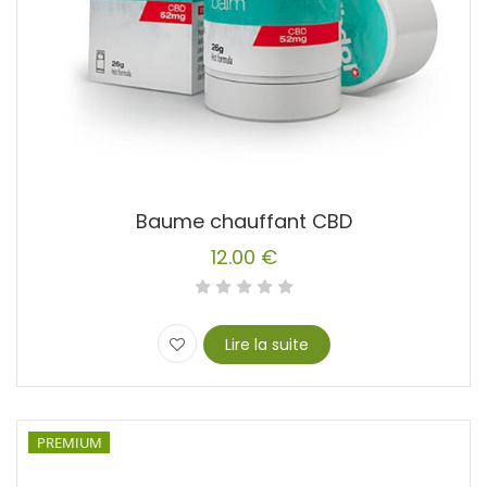
produit
Baume chauffant CBD
12.00
€
Lire la suite
PREMIUM