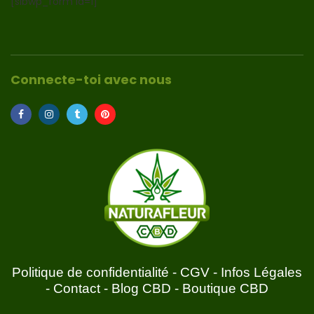
[sibwp_form id=1]
Connecte-toi avec nous
Politique de confidentialité
-
CGV
-
Infos Légales
-
Contact
-
Blog CBD
-
Boutique CBD