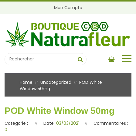
Mon Compte
Home
Uncategorized
POD White
//
//
Window 50mg
POD White Window 50mg
Catégorie :
Date:
03/03/2021
Commentaires :
0