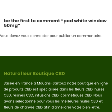
be the first to comment “pod white window
50mg”
Vous devez
vous connecter
pour publier un commentaire.
Naturafleur Boutique CBD
Basée en France à Mouans-Sartoux notre boutique en ligne
de produits CBD est spécialisée dans les fleurs CBD, huiles
CBD, résines CBD, infusions CBD, cosmétiques CBD. Nous
avons sélectionné pour vous les meilleures huiles CBD et
fleurs de chanvre CBD afin d'améliorer votre bien-être.