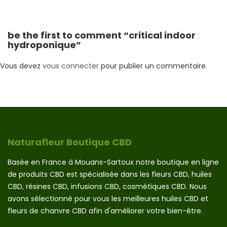
page
du
produit
be the first to comment “critical indoor
hydroponique”
Vous devez
vous connecter
pour publier un commentaire.
Naturafleur Boutique CBD
Basée en France à Mouans-Sartoux notre boutique en ligne
de produits CBD est spécialisée dans les fleurs CBD, huiles
CBD, résines CBD, infusions CBD, cosmétiques CBD. Nous
avons sélectionné pour vous les meilleures huiles CBD et
fleurs de chanvre CBD afin d'améliorer votre bien-être.