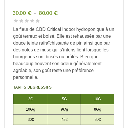
30.00
€
80.00
€
–
Plage
de
La fleur de CBD Critical indoor hydroponique à un
prix :
goût terreux et boisé.
Elle est rehaussée par une
30.00 €
douce teinte rafraîchissante de pin ainsi que par
à
des notes de musc qui s’intensifient lorsque les
80.00 €
bourgeons sont brisés ou brûlés.
Bien que
beaucoup trouvent son odeur généralement
agréable, son goût reste une préférence
personnelle.
TARIFS DEGRESSIFS
3G
5G
10G
10€/g
9€/g
8€/g
30€
45€
80€