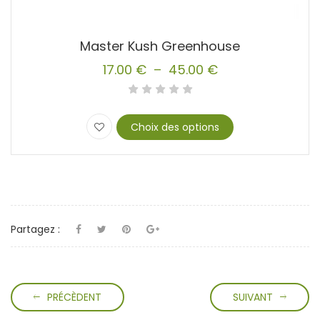
Master Kush Greenhouse
17.00
€
–
45.00
€
Plage
de
prix :
Choix des options
17.00 €
Ce
produit
à
a
45.00 €
plusieurs
variations.
Les
Partagez :
options
peuvent
être
choisies
sur
PRÉCÈDENT
SUIVANT
la