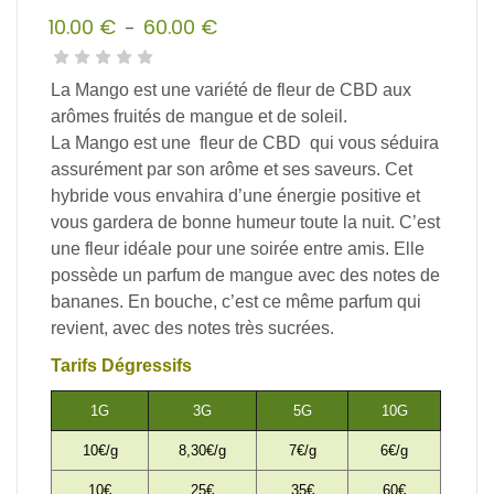
10.00
€
60.00
€
–
Plage
de
La Mango est une variété de fleur de CBD aux
prix :
arômes fruités de mangue et de soleil.
10.00 €
La Mango est une fleur de CBD qui vous séduira
à
assurément par son arôme et ses saveurs. Cet
60.00 €
hybride vous envahira d’une énergie positive et
vous gardera de bonne humeur toute la nuit. C’est
une fleur idéale pour une soirée entre amis. Elle
possède un parfum de mangue avec des notes de
bananes. En bouche, c’est ce même parfum qui
revient, avec des notes très sucrées.
Tarifs Dégressifs
1G
3G
5G
10G
10€/g
8,30€/g
7€/g
6€/g
10€
25€
35€
60€