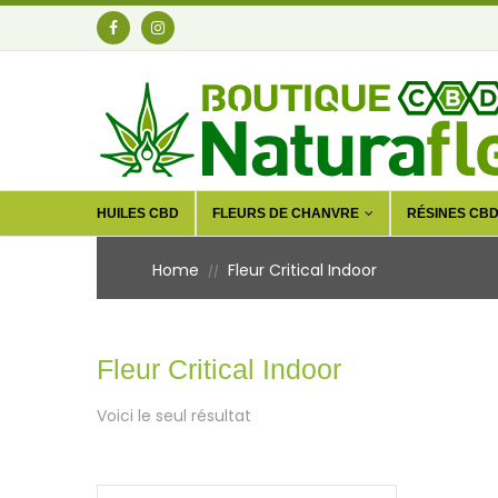
HUILES CBD
FLEURS DE CHANVRE
RÉSINES CB
Home
Fleur Critical Indoor
//
Fleur Critical Indoor
Voici le seul résultat