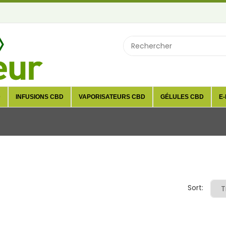
D
INFUSIONS CBD
VAPORISATEURS CBD
GÉLULES CBD
E-
Sort: