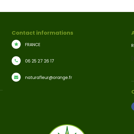
Contact informations
FRANCE
R
[
06 25 27 26 17
naturafleur@orange.fr