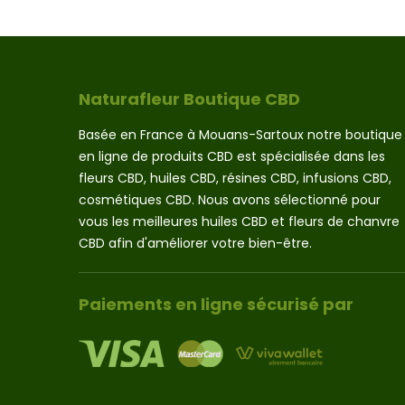
a
80.00 €
plusieurs
variations.
Les
options
Naturafleur Boutique CBD
peuvent
être
Basée en France à Mouans-Sartoux notre boutique
choisies
en ligne de produits CBD est spécialisée dans les
sur
fleurs CBD, huiles CBD, résines CBD, infusions CBD,
la
page
cosmétiques CBD. Nous avons sélectionné pour
du
vous les meilleures huiles CBD et fleurs de chanvre
produit
CBD afin d'améliorer votre bien-être.
Paiements en ligne sécurisé par