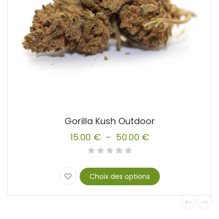
Gorilla Kush Outdoor
15.00
€
–
50.00
€
Plage
de
prix :
Choix des options
15.00 €
Ce
produit
à
a
50.00 €