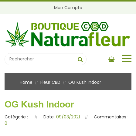
Mon Compte
Home
Fleur CBD
OG Kush Indoor
//
//
OG Kush Indoor
Catégorie :
Date:
09/03/2021
Commentaires :
0