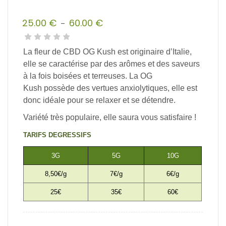
25.00
€
60.00
€
–
Plage
de
La fleur de CBD OG Kush est originaire d’Italie,
prix :
elle se caractérise par des arômes et des saveurs
25.00 €
à la fois boisées et terreuses. La OG
à
Kush possède des vertues anxiolytiques, elle est
60.00 €
donc idéale pour se relaxer et se détendre.
Variété très populaire, elle saura vous satisfaire !
TARIFS DEGRESSIFS
3G
5G
10G
8,50€/g
7€/g
6€/g
25€
35€
60€