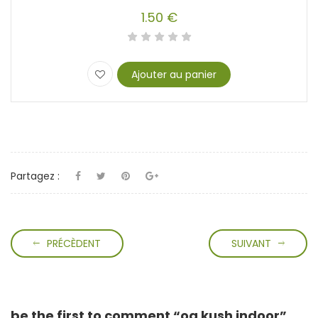
1.50
€
Ajouter au panier
Partagez :
PRÉCÈDENT
SUIVANT
be the first to comment “og kush indoor”