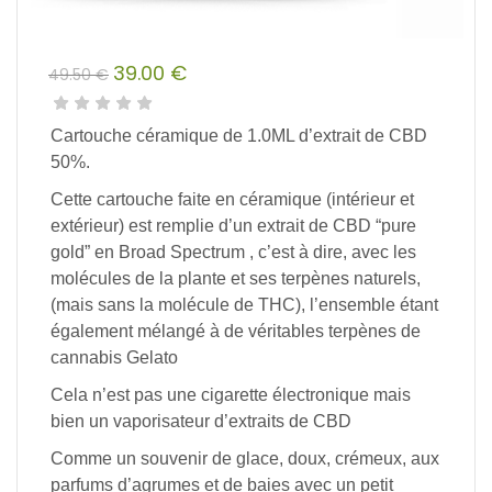
39.00
€
49.50
€
Le
Le
prix
prix
Cartouche céramique de 1.0ML d’extrait de CBD
initial
actuel
50%.
était :
est :
Cette cartouche faite en céramique (intérieur et
49.50 €.
39.00 €.
extérieur) est remplie d’un extrait de CBD “pure
gold” en Broad Spectrum , c’est à dire, avec les
molécules de la plante et ses terpènes naturels,
(mais sans la molécule de THC), l’ensemble étant
également mélangé à de véritables terpènes de
cannabis Gelato
Cela n’est pas une cigarette électronique mais
bien un vaporisateur d’extraits de CBD
Comme un souvenir de glace, doux, crémeux, aux
parfums d’agrumes et de baies avec un petit