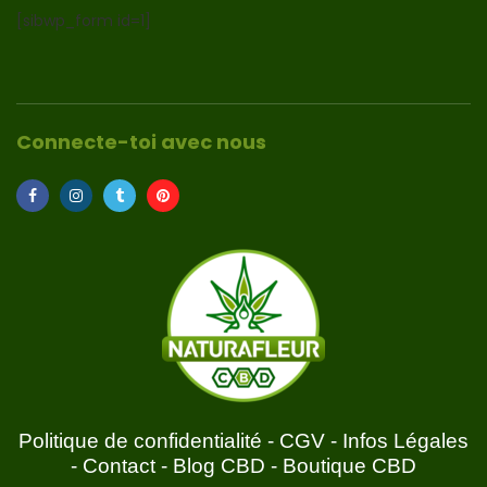
[sibwp_form id=1]
Connecte-toi avec nous
Politique de confidentialité
-
CGV
-
Infos Légales
-
Contact
-
Blog CBD
-
Boutique CBD