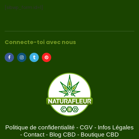
[sibwp_form id=1]
Connecte-toi avec nous
Politique de confidentialité
-
CGV
-
Infos Légales
-
Contact
-
Blog CBD
-
Boutique CBD