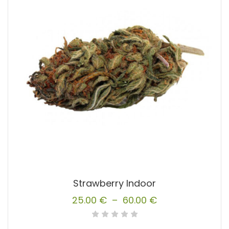
options
peuvent
être
choisies
sur
la
page
du
produit
Strawberry Indoor
25.00
€
–
60.00
€
Plage
de