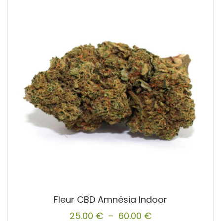
variations.
Les
options
peuvent
être
choisies
sur
la
page
du
produit
Fleur CBD Amnésia Indoor
25.00
€
–
60.00
€