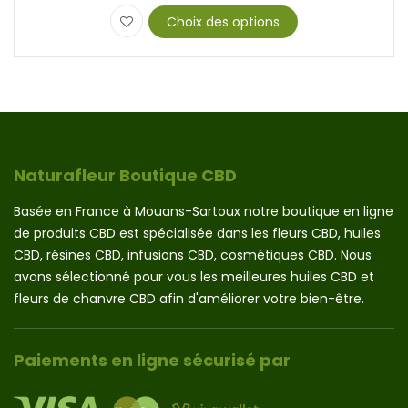
prix :
Choix des options
25.00 €
Ce
produit
à
a
60.00 €
plusieurs
variations.
Les
options
Naturafleur Boutique CBD
peuvent
être
Basée en France à Mouans-Sartoux notre boutique en ligne
choisies
de produits CBD est spécialisée dans les fleurs CBD, huiles
sur
CBD, résines CBD, infusions CBD, cosmétiques CBD. Nous
la
page
avons sélectionné pour vous les meilleures huiles CBD et
du
fleurs de chanvre CBD afin d'améliorer votre bien-être.
produit
Paiements en ligne sécurisé par