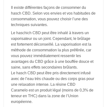
Il
existe
différentes
façons
de
consommer
du
hasch
CBD.
Selon
vos
envies
et
vos
habitudes
de
consommation,
vous
pouvez
choisir
l’une
des
techniques
suivantes.
Le
haschich
CBD
peut
être
inhalé
à
travers
un
vaporisateur
ou
un
joint.
Cependant,
le
brûlage
est
fortement
déconseillé.
La
vaporisation
est
la
méthode
de
consommation
la
plus
préférée,
car
vous
pouvez
immédiatement
ressentir
les
avantages
du
CBD
grâce
à
une
bouffée
douce
et
saine,
sans
effets
secondaires
brûlants.
Le
hasch
CBD
peut
être
pris
directement
infusé
avec
de
l’eau
très
chaude
ou
des
corps
gras
pour
une
relaxation
intense.
La résine
CBD
Caramelo
est
un
produit
légal
(moins
de
0,3%
de
teneur
en
THC)
dans
la
zone
de
l’Union
européenne.