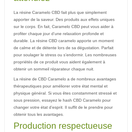
La
résine
Caramelo
CBD
fait
plus
que
simplement
apporter
de
la
saveur.
Des
produits
aux
effets
uniques
sur
le
corps.
En
fait,
Caramelo
CBD
peut
vous
aider
à
profiter
chaque
jour
d’une
relaxation
profonde
et
durable.
La
résine
CBD
caramelo
apporte
un
moment
de
calme
et
de
détente
lors
de
sa
dégustation.
Parfait
pour
soulager
le
stress
ou
s’endormir.
Les
nombreuses
propriétés
de
ce
produit
vous
aident
également
à
obtenir
un
sommeil
réparateur
chaque
nuit.
La
résine
de
CBD
Caramelo
a
de
nombreux
avantages
thérapeutiques
pour
améliorer
votre
état
mental
et
physique
général.
Si
vous
êtes
constamment
stressé
et
sous
pression,
essayez
le hash
CBD
Caramelo
pour
changer
votre
état
d’esprit.
Il
suffit
de
le
prendre
pour
obtenir
tous
les
avantages.
Production respectueuse