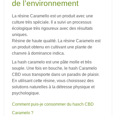
de l’environnement
La résine
Caramello
est
un
produit
avec
une
culture
très
spéciale.
Il
a
suivi
un
processus
écologique
très
rigoureux
avec
des
résultats
uniques.
Résine
de
haute
qualité.
La
résine
Caramelo
est
un
produit
obtenu
en
cultivant
une
plante
de
chanvre
à
dominance
indica
.
La
hash
caramelo
est
une
pâte
molle
et
très
souple.
Une
fois
en
bouche,
le hash
Caramelo
CBD
vous
transporte
dans
un
paradis
de
plaisir.
En
utilisant
cette résine
,
vous
choisissez
des
solutions
naturelles
à
la
détresse
physique
et
psychologique.
Comment
puis-je
consommer
du
hasch
CBD
Caramelo
?