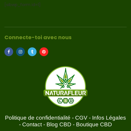
[sibwp_form id=1]
Connecte-toi avec nous
Politique de confidentialité
-
CGV
-
Infos Légales
-
Contact
-
Blog CBD
-
Boutique CBD