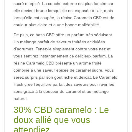
sucré
et
épicé.
La
couche
externe
est
plus
foncée
car
elle
devient
brune
lorsqu’elle
est
exposée
à
l’air,
mais
lorsqu’elle
est
coupée,
la
résine
Caramelo
CBD
est
de
couleur
plus
claire
et
a
une
bonne
malléabilité.
De
plus,
ce
hash
CBD
offre
un
parfum
très
séduisant.
Un
mélange
parfait
de
saveurs
fruitées
acidulées
d’agrumes.
Tenez-le
simplement
contre
votre
nez
et
vous
sentirez
instantanément
ce
délicieux
parfum.
La
résine
Caramelo
CBD
présente
un
arôme
fruité
combiné
à
une
saveur
épicée
de
caramel
sucré.
Vous
serez
surpris
par
son
goût
riche
et
délicat. Le
Caramelo
Hash
crée
l’équilibre
parfait
des
saveurs
pour
ravir
les
sens
grâce
à
la
douceur
du
caramel
et
au
mélange
naturel.
30%
CBD
caramelo
:
Le
doux
allié
que
vous
attendiez