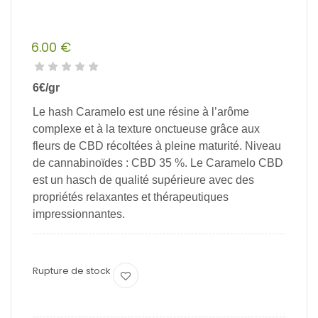
6.00
€
6€/gr
Le hash Caramelo
est
une
résine
à
l’arôme
complexe
et
à
la
texture
onctueuse
grâce
aux
fleurs
de
CBD
récoltées
à
pleine
maturité.
Niveau
de
cannabinoïdes
:
CBD
35
%. Le Caramelo CBD
est un hasch de qualité supérieure avec des
propriétés relaxantes et thérapeutiques
impressionnantes.
Rupture de stock