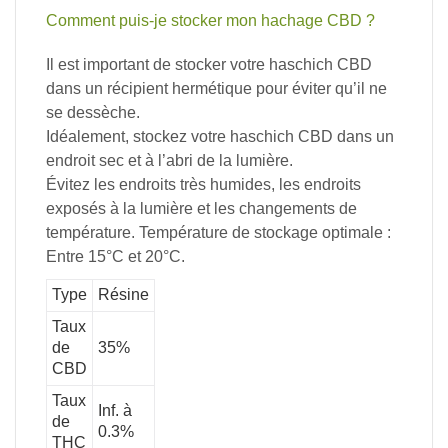
Comment
puis-je
stocker
mon
hachage
CBD
?
Il
est
important
de
stocker
votre
haschich
CBD
dans
un
récipient
hermétique
pour
éviter
qu’il
ne
se
dessèche.
Idéalement,
stockez
votre
haschich
CBD
dans
un
endroit
sec
et
à
l’abri
de
la
lumière.
Évitez
les
endroits
très
humides,
les
endroits
exposés
à
la
lumière
et
les
changements
de
température.
Température
de
stockage
optimale
:
Entre
15°C
et
20°C.
Type
Résine
Taux
de
35%
CBD
Taux
Inf. à
de
0.3%
THC