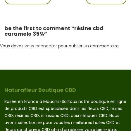
be the first to comment “résine cbd
caramelo 35%”
Vous devez
vous connecter
pour publier un commentaire.
Naturafleur Boutique CBD
Basée en France à Mouans-Sartoux notre boutique en ligne
de produits CBD est spécialisée dans les fleurs CBD, huiles
CBD, résines CBD, infusions CBD, cosmétiques CBD. Nous
avons sélectionné pour vous les meilleures huiles CBD et
fleurs de chanvre CBD afin d'améliorer votre bien-être.