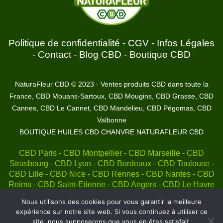
Politique de confidentialité
-
CGV
-
Infos Légales
-
Contact
-
Blog CBD
-
Boutique CBD
NaturaFleur CBD © 2023 - Ventes produits CBD dans toute la
France, CBD Mouans-Sartoux, CBD Mougins, CBD Grasse, CBD
Cannes, CBD Le Cannet, CBD Mandelieu, CBD Pégomas, CBD
Valbonne
BOUTIQUE HUILES CBD CHANVRE NATURAFLEUR CBD
CBD Paris - CBD Montpellier - CBD Marseille - CBD
Strasbourg - CBD Lyon - CBD Bordeaux - CBD Toulouse -
CBD Lille - CBD Nice - CBD Rennes - CBD Nantes - CBD
Reims - CBD Saint-Etienne - CBD Angers - CBD Le Havre
- CBD Nîmes - CBD Grenoble - CBD Dijon - CBD Toulon -
Nous utilisons des cookies pour vous garantir la meilleure
CBD Le Mans - CBD Roubaix - CBD Brest - CBD Cannes -
expérience sur notre site web. Si vous continuez à utiliser ce
CBD Tours - CBD Amiens - CBD Lens - CBD Caen - CBD
site, nous supposerons que vous en êtes satisfait.