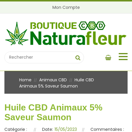
Mon Compte
Home
Animaux CBD
Huile CBD
//
//
Animaux 5% Saveur Saumon
Huile CBD Animaux 5%
Saveur Saumon
Catégorie :
Date:
15/05/2023
Commentaires :