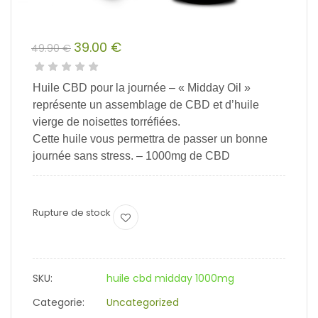
39.00
€
49.90
€
Le
Le
prix
prix
Huile CBD pour la journée – « Midday Oil »
initial
actuel
représente un assemblage de CBD et d’huile
était :
est :
vierge de noisettes torréfiées.
49.90 €.
39.00 €.
Cette huile vous permettra de passer un bonne
journée sans stress. – 1000mg de CBD
Rupture de stock
SKU:
huile cbd midday 1000mg
Categorie:
Uncategorized