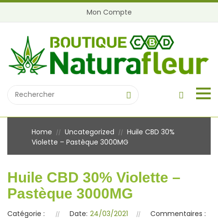
Mon Compte
Home
Uncategorized
Huile CBD 30%
//
//
Violette – Pastèque 3000MG
Huile CBD 30% Violette –
Pastèque 3000MG
Catégorie :
Date:
24/03/2021
Commentaires :