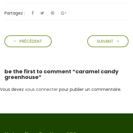
variations.
Les
Partagez :
options
peuvent
être
choisies
sur
PRÉCÈDENT
SUIVANT
la
page
du
produit
be the first to comment “caramel candy
greenhouse”
Vous devez
vous connecter
pour publier un commentaire.