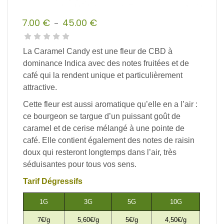
7.00
€
45.00
€
–
Plage
de
La Caramel Candy est une fleur de CBD à
prix :
dominance Indica avec des notes fruitées et de
7.00 €
café qui la rendent unique et particulièrement
à
attractive.
45.00 €
Cette fleur est aussi aromatique qu’elle en a l’air :
ce bourgeon se targue d’un puissant goût de
caramel et de cerise mélangé à une pointe de
café. Elle contient également des notes de raisin
doux qui resteront longtemps dans l’air, très
séduisantes pour tous vos sens.
Tarif Dégressifs
1G
3G
5G
10G
7€/g
5,60€/g
5€/g
4,50€/g