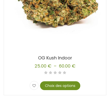
OG Kush Indoor
25.00
€
–
60.00
€
Plage
de
prix :
Choix des options
25.00 €
Ce
produit
à
a
60.00 €
plusieurs