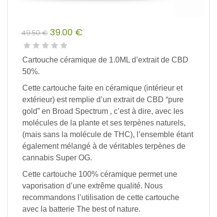
39.00
€
49.50
€
Le
Le
prix
prix
Cartouche céramique de 1.0ML d’extrait de CBD
initial
actuel
50%.
était :
est :
Cette cartouche faite en céramique (intérieur et
49.50 €.
39.00 €.
extérieur) est remplie d’un extrait de CBD “pure
gold” en Broad Spectrum , c’est à dire, avec les
molécules de la plante et ses terpènes naturels,
(mais sans la molécule de THC), l’ensemble étant
également mélangé à de véritables terpènes de
cannabis Super OG.
Cette cartouche 100% céramique permet une
vaporisation d’une extrême qualité. Nous
recommandons l’utilisation de cette cartouche
avec la batterie The best of nature.