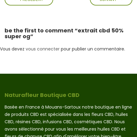
be the first to comment “extrait cbd 50%
super og”
Vous devez
vous connecter
pour publier un commentaire.
Naturafleur Boutique CBD
Basée en France à Mouans-Sartoux notre boutique en ligne
de produits CBD est spécialisée dans les fleurs CBD, huiles
CBD, résines CBD, infusions CBD, cosmétiques CBD. Nous
avons sélectionné pour vous les meilleures huiles CBD et
fleurs de chanvre CBD afin d'améliorer votre bien-être.