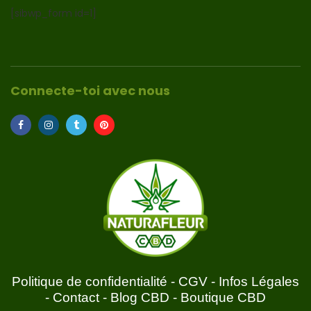
[sibwp_form id=1]
Connecte-toi avec nous
Politique de confidentialité
-
CGV
-
Infos Légales
-
Contact
-
Blog CBD
-
Boutique CBD