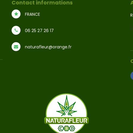
Contact informations
FRANCE
R
[
06 25 27 26 17
naturafleur@orange.fr