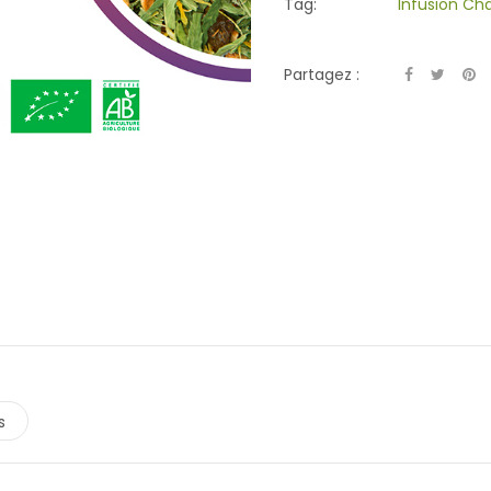
Tag:
Infusion Ch
Partagez :
s