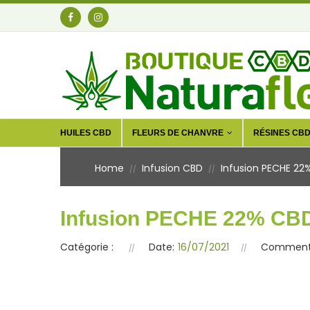
HUILES CBD
FLEURS DE CHANVRE
RÉSINES CB
Home
Infusion CBD
Infusion PECHE 2
//
//
Infusion PECHE 22% CB
Catégorie :
Date:
16/07/2021
Commenta