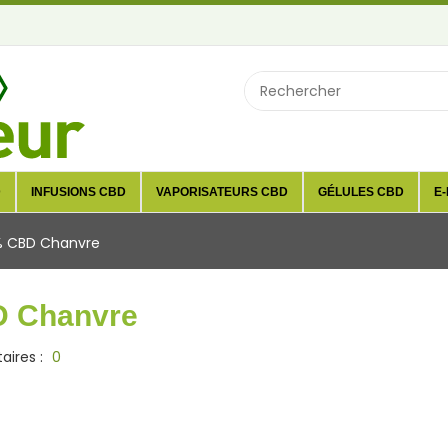
D
INFUSIONS CBD
VAPORISATEURS CBD
GÉLULES CBD
E-
2% CBD Chanvre
D Chanvre
ires :
0