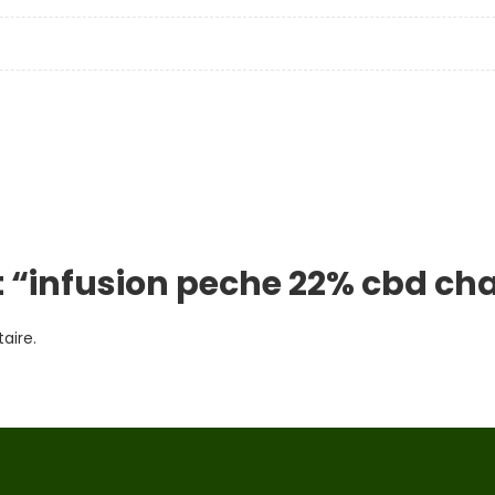
t “infusion peche 22% cbd ch
aire.