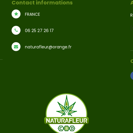
Contact informations
FRANCE
R
[
06 25 27 26 17
naturafleur@orange.fr