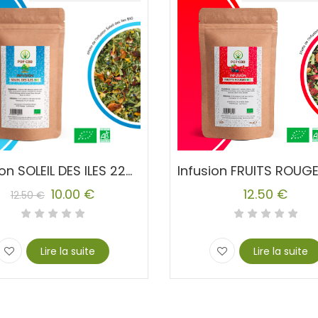
Infusion SOLEIL DES ILES 22% CBD Chanvre
10.00
€
12.50
€
12.50
€
l
Lire la suite
Lire la suite
€.
€.