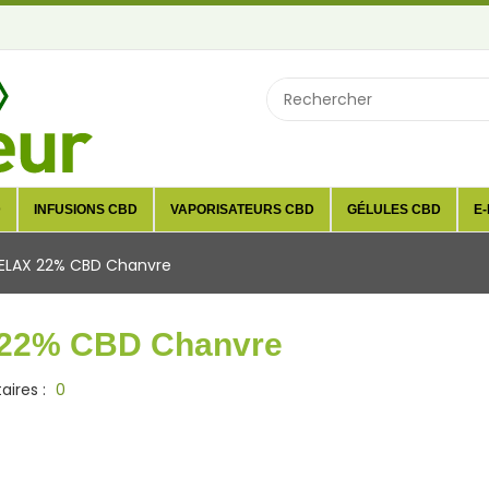
D
INFUSIONS CBD
VAPORISATEURS CBD
GÉLULES CBD
E-
RELAX 22% CBD Chanvre
 22% CBD Chanvre
ires :
0