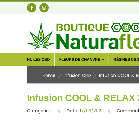
HUILES CBD
FLEURS DE CHANVRE
RÉSINES CB
Home
Infusion CBD
Infusion COOL & 
//
//
Infusion COOL & RELAX
Catégorie :
Date:
17/03/2021
Commenta