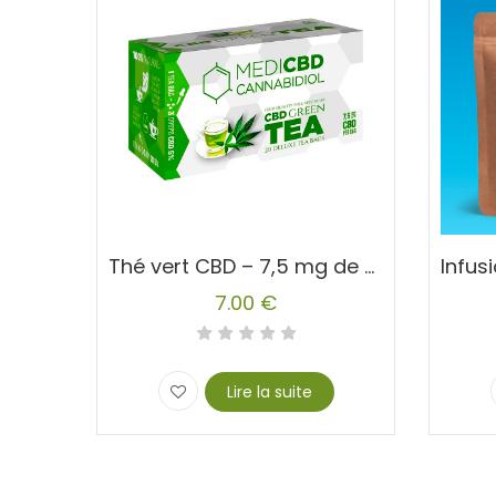
Thé vert CBD – 7,5 mg de CBD
7.00
€
Le
Le
prix
prix
initial
actue
Lire la suite
était :
est :
12.50 
10.00 