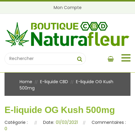
Mon Compte
Home
E-liquide CBD
E-liquide OG Kush
//
//
500mg
E-liquide OG Kush 500mg
Catégorie :
Date:
01/03/2021
Commentaires :
0