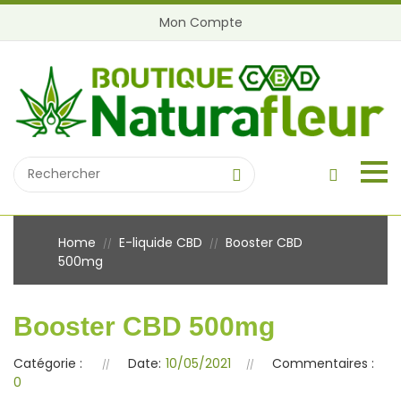
Mon Compte
Home
E-liquide CBD
Booster CBD
//
//
500mg
Booster CBD 500mg
Catégorie :
Date:
10/05/2021
Commentaires :
0