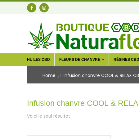
HUILES CBD
FLEURS DE CHANVRE
RÉSINES CB
Home
Infusion chanvre COOL & RELAX C
//
Infusion chanvre COOL & REL
Voici le seul résultat