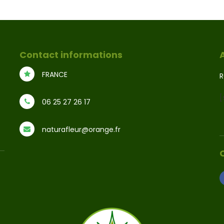
Contact informations
FRANCE
R
[
06 25 27 26 17
naturafleur@orange.fr