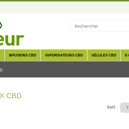
D
INFUSIONS CBD
VAPORISATEURS CBD
GÉLULES CBD
E-
BD
AX CBD
Sort: