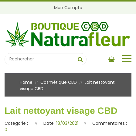
Mon Compte
Home
Cosmétique CBD
Lait nettoyant
//
//
visage CBD
Lait nettoyant visage CBD
Catégorie :
Date:
18/03/2021
Commentaires :
0