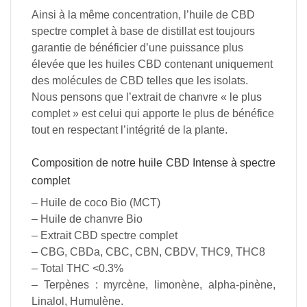
Ainsi à
la
même
concentration,
l’huile de
CBD
spectre
complet
à base de distillat
est
toujours
garantie
de
bénéficier
d’une
puissance
plus
élevée
que
les
huiles
CBD
contenant
uniquement
des
molécules
de
CBD
telles
que
les
isolats.
Nous
pensons
que
l’extrait
de
chanvre
« le
plus
complet »
est
celui
qui
apporte
le
plus
de
bénéfice
tout
en
respectant
l’intégrité
de
la
plante.
Composition de notre huile CBD Intense à spectre
complet
– Huile de coco Bio (MCT)
– Huile de chanvre Bio
– Extrait CBD spectre complet
– CBG, CBDa, CBC, CBN, CBDV, THC9, THC8
– Total THC <0.3%
– Terpènes : myrcène, limonène, alpha-pinène,
Linalol, Humulène.