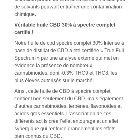
de
solvants
pouvant
entraîner
une
contamination
chimique.
Véritable
huile CBD 30% à
spectre
complet
certifié
!
Notre
huile de cbd spectre complet 30%
Intense à
base de distillat de CBD
a
été
certifiée
« True
Full
Spectrum »
par
une
analyse
externe
qui
met
en
évidence
la
présence
de
nombreux
cannabinoïdes,
dont
-0,3%
THC9
et
THC8,
les
plus
élevés
autorisés
sur
le
marché.
Ainsi,
cette
huile
de
CBD à
spectre
complet
contient
non
seulement
du
CBD,
mais
également
d’autres
cannabinoïdes,
terpènes,
flavonoïdes
et
acides
gras
essentiels.
L’association
de
ces
différents
actifs
crée
l’effet
entourage et
un
effet
synergique
qui
renforce
grandement
les
effets
bien
connus
du
CBD.