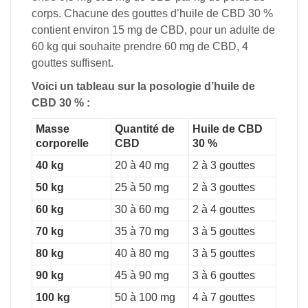
corps. Chacune des gouttes d’huile de CBD 30 %
contient environ 15 mg de CBD, pour un adulte de
60 kg qui souhaite prendre 60 mg de CBD, 4
gouttes suffisent.
Voici un tableau sur la posologie d’huile de
CBD 30 % :
Masse
Quantité de
Huile de CBD
corporelle
CBD
30 %
40 kg
20 à 40 mg
2 à 3 gouttes
50 kg
25 à 50 mg
2 à 3 gouttes
60 kg
30 à 60 mg
2 à 4 gouttes
70 kg
35 à 70 mg
3 à 5 gouttes
80 kg
40 à 80 mg
3 à 5 gouttes
90 kg
45 à 90 mg
3 à 6 gouttes
100 kg
50 à 100 mg
4 à 7 gouttes