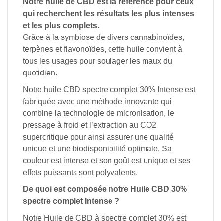
Notre huile
de CBD
est la
référence
pour
ceux
qui
recherchent
les
résultats
les
plus
intenses
et
les
plus
complets.
Grâce
à
la
symbiose
de
divers
cannabinoïdes,
terpènes
et
flavonoïdes,
cette
huile
convient
à
tous
les
usages
pour
soulager
les
maux
du
quotidien.
Notre
huile
CBD spectre complet 30%
Intense
est
fabriquée
avec
une
méthode
innovante
qui
combine
la
technologie
de
micronisation,
le
pressage
à
froid
et
l’extraction
au
CO2
supercritique
pour ainsi
assurer
une
qualité
unique
et
une
biodisponibilité
optimale.
Sa
couleur
est
intense et s
on
goût
est
unique
et
ses
effets
puissants
sont
polyvalents.
De
quoi
est
composée
notre
Huile
CBD 30%
spectre complet
Intense
?
Notre
Huile
de CBD à spectre complet 30%
est