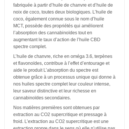
fabriquée
à
partir
d’huile
de
chanvre
et
d’huile
de
noix
de
coco,
toutes
deux
biologiques.
L’huile
de
coco,
également
connue
sous
le
nom
d’huile
MCT,
possède
des
propriétés
qui
améliorent
l’absorption
des
cannabinoïdes
tout
en
augmentant
le
taux
d’action
de
l’huile CBD
spectre complet.
L’huile
de
chanvre,
riche
en
oméga
3.6,
terpènes
et
flavonoïdes,
contribue
à
l’effet
d’entourage
et
aide
le
produit
L’absorption
du
spectre
est
obtenue
grâce
à
un
processus
unique
qui
donne
à
nos
huiles
spectre complet
leur
couleur
intense,
leur
saveur
distinctive
et
leur
richesse
en
cannabinoïdes
secondaires.
Nos
matières
premières
sont
obtenues
par
extraction
au
CO2
supercritique
et
pressage
à
froid.
L’extraction
au
CO2
supercritique
est
une
extraction
propre
dans
le
sens
où
elle
n’utilise
pas