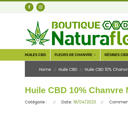
HUILES CBD
FLEURS DE CHANVRE
RÉSINES CB
Home
Huile CBD
Huile CBD 10% Chanvr
//
//
Huile CBD 10% Chanvre 
Catégorie :
Date:
18/04/2023
Commenta