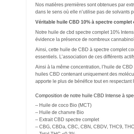
Nos
matières
premières
sont
obtenues
par
ext
dans
le
sens
où
elle
n’utilise
pas
de
solvants
p
Véritable
huile CBD 10% à
spectre
complet
Notre
huile de cbd spectre complet 10%
Intens
évidence
la
présence
de
nombreux
cannabino
Ainsi,
cette
huile
de
CBD à
spectre
complet
co
essentiels.
L’association
de
ces
différents
actif
Ainsi à
la
même
concentration,
l’huile de
CBD
huiles
CBD
contenant
uniquement
des
molécu
apporte
le
plus
de
bénéfice
tout
en
respectant
Composition de notre huile CBD Intense à spe
– Huile de coco Bio (MCT)
– Huile de chanvre Bio
– Extrait CBD spectre complet
– CBG, CBDa, CBC, CBN, CBDV, THC9, TH
– Total THC <0.3%