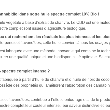
nnabidiol dans notre huile spectre complet 10% Bio !
uile végétale à base d’extrait de chanvre. Le CBD est une molé
tre complet sont issues d’agriculture biologique.
ux
qui
recherchent
les
résultats
les
plus
intenses
et
les
plu
terpènes
et
flavonoïdes,
cette
huile
convient
à
tous
les
usages
est
fabriquée
avec
une
méthode
innovante
qui
combine
la
tech
surer
une
qualité
unique
et
une
biodisponibilité
optimale.
Sa
co
spectre complet
Intense
?
t
fabriquée
à
partir
d’huile
de
chanvre
et
d’huile
de
noix
de
coco
ossède
des
propriétés
qui
améliorent
l’absorption
des
cannabin
es
et
flavonoïdes,
contribue
à
l’effet
d’entourage
et
aide
le
produ
ectre complet
leur
couleur
intense,
leur
saveur
distinctive
et
leu