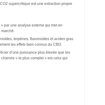
CO2
supercritique
est
une
extraction
propre
 »
par
une
analyse
externe
qui
met
en
e
marché.
noïdes,
terpènes,
flavonoïdes
et
acides
gras
ement
les
effets
bien
connus
du
CBD.
ficier
d’une
puissance
plus
élevée
que
les
e
chanvre
« le
plus
complet »
est
celui
qui