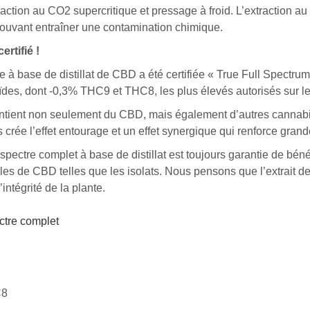
raction
au
CO2
supercritique
et
pressage
à
froid.
L’extraction
au
ouvant
entraîner
une
contamination
chimique.
certifié
!
e à base de distillat de CBD
a
été
certifiée
« True
Full
Spectrum
ïdes,
dont
-0,3%
THC9
et
THC8,
les
plus
élevés
autorisés
sur
l
ntient
non
seulement
du
CBD,
mais
également
d’autres
cannabi
s
crée
l’effet
entourage et
un
effet
synergique
qui
renforce
grand
spectre
complet
à base de distillat
est
toujours
garantie
de
béné
les
de
CBD
telles
que
les
isolats.
Nous
pensons
que
l’extrait
d
l’intégrité
de
la
plante.
ctre complet
C8