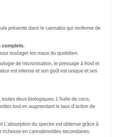
cule présente dans le cannabis qui renferme de
s
complets.
pour
soulager
les
maux
du
quotidien.
nologie
de
micronisation,
le
pressage
à
froid
et
uleur
est
intense et s
on
goût
est
unique
et
ses
,
toutes
deux
biologiques.
L’huile
de
coco,
oïdes
tout
en
augmentant
le
taux
d’action
de
it
L’absorption
du
spectre
est
obtenue
grâce
à
r
richesse
en
cannabinoïdes
secondaires.