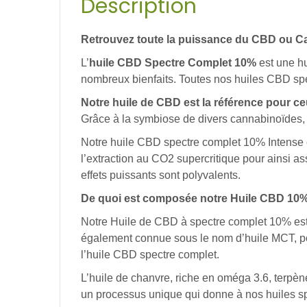
Description
Retrouvez toute la puissance du CBD ou Ca
L’
huile CBD Spectre Complet 10%
est une h
nombreux bienfaits. Toutes nos huiles CBD spec
Notre huile
de CBD
est la
référence
pour
ce
Grâce
à
la
symbiose
de
divers
cannabinoïdes,
Notre
huile
CBD spectre complet 10%
Intense
l’extraction
au
CO2
supercritique
pour ainsi
as
effets
puissants
sont
polyvalents.
De
quoi
est
composée
notre
Huile
CBD 10% 
Notre
Huile
de CBD à spectre complet 10%
es
également
connue
sous
le
nom
d’huile
MCT,
p
l’huile CBD spectre complet.
L’huile
de
chanvre,
riche
en
oméga
3.6,
terpèn
un
processus
unique
qui
donne
à
nos
huiles
sp