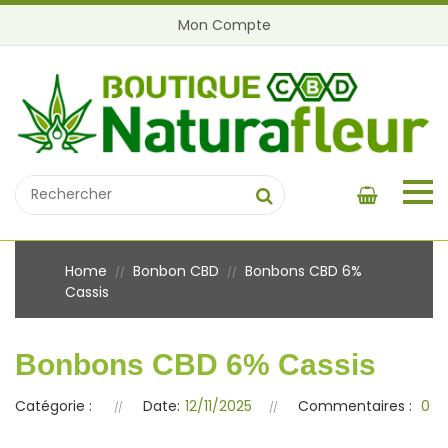
Mon Compte
Home
Bonbon CBD
Bonbons CBD 6%
//
//
Cassis
Bonbons CBD 6% Cassis
Catégorie :
Date:
12/11/2025
Commentaires :
0