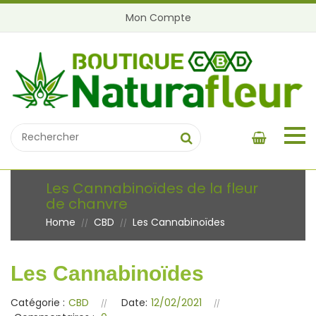
Mon Compte
Les Cannabinoïdes de la fleur
de chanvre
Home
CBD
Les Cannabinoïdes
//
//
Les Cannabinoïdes
Catégorie :
CBD
Date:
12/02/2021