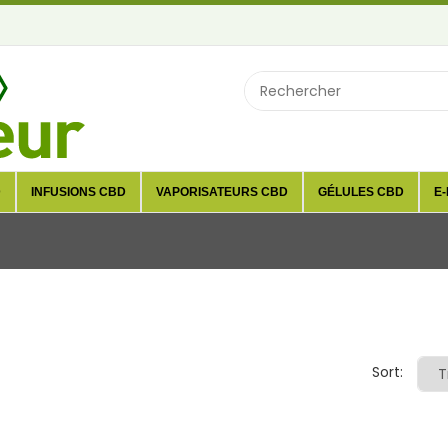
D
INFUSIONS CBD
VAPORISATEURS CBD
GÉLULES CBD
E-
Sort: