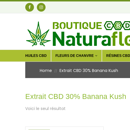
HUILES CBD
FLEURS DE CHANVRE
RÉSINES CB
Home
Extrait CBD 30% Banana Kush
//
Extrait CBD 30% Banana Kush
Voici le seul résultat