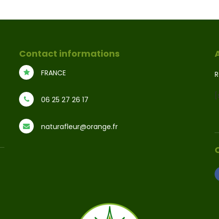
Contact informations
FRANCE
R
[
06 25 27 26 17
naturafleur@orange.fr