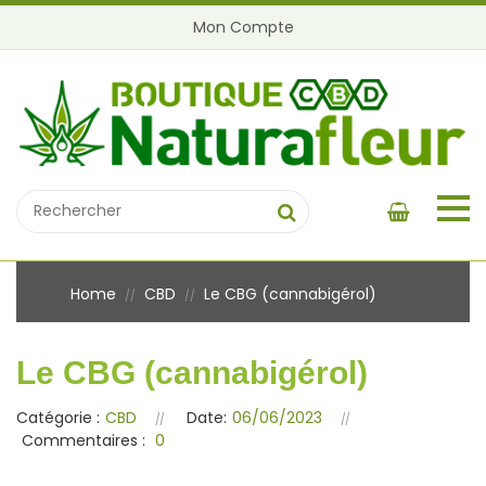
Mon Compte
Home
CBD
Le CBG (cannabigérol)
//
//
Le CBG (cannabigérol)
Catégorie :
CBD
Date:
06/06/2023
Commentaires :
0