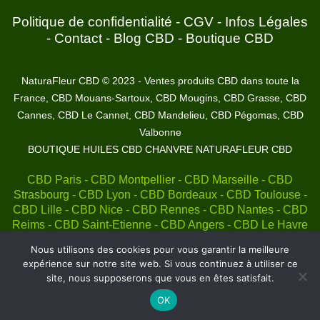
Politique de confidentialité
-
CGV
-
Infos Légales
-
Contact
-
Blog CBD
-
Boutique CBD
NaturaFleur CBD © 2023 - Ventes produits CBD dans toute la
France, CBD Mouans-Sartoux, CBD Mougins, CBD Grasse, CBD
Cannes, CBD Le Cannet, CBD Mandelieu, CBD Pégomas, CBD
Valbonne
BOUTIQUE HUILES CBD CHANVRE NATURAFLEUR CBD
CBD Paris - CBD Montpellier - CBD Marseille - CBD
Strasbourg - CBD Lyon - CBD Bordeaux - CBD Toulouse -
CBD Lille - CBD Nice - CBD Rennes - CBD Nantes - CBD
Reims - CBD Saint-Etienne - CBD Angers - CBD Le Havre
- CBD Nîmes - CBD Grenoble - CBD Dijon - CBD Toulon -
Nous utilisons des cookies pour vous garantir la meilleure
CBD Le Mans - CBD Roubaix - CBD Brest - CBD Cannes -
expérience sur notre site web. Si vous continuez à utiliser ce
CBD Tours - CBD Amiens - CBD Lens - CBD Caen - CBD
site, nous supposerons que vous en êtes satisfait.
Limoges - CBD Metz - CBD Nancy et autres..
OK