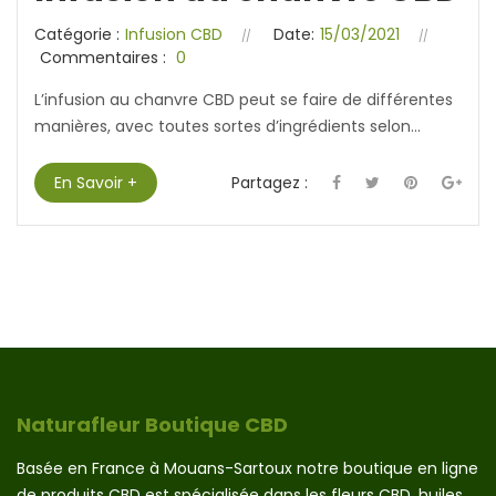
Catégorie :
Infusion CBD
Date:
15/03/2021
Commentaires :
0
L’infusion au chanvre CBD peut se faire de différentes
manières, avec toutes sortes d’ingrédients selon...
En Savoir +
Partagez :
Naturafleur Boutique CBD
Basée en France à Mouans-Sartoux notre boutique en ligne
de produits CBD est spécialisée dans les fleurs CBD, huiles