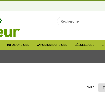
D
INFUSIONS CBD
VAPORISATEURS CBD
GÉLULES CBD
E-
Sort: