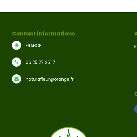
Contact informations
FRANCE
R
[
06 25 27 26 17
naturafleur@orange.fr