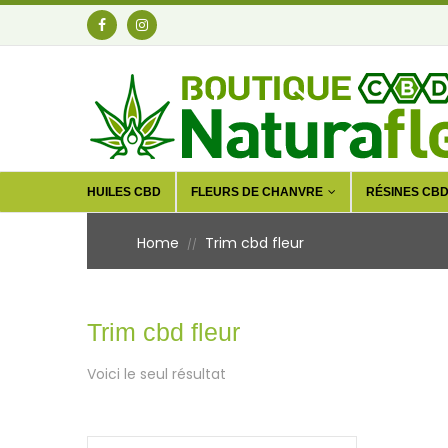
HUILES CBD
FLEURS DE CHANVRE
RÉSINES CB
Home
Trim cbd fleur
//
Trim cbd fleur
Voici le seul résultat