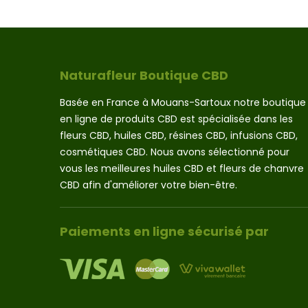
a
45.00 €
plusieurs
variations.
Les
options
Naturafleur Boutique CBD
peuvent
être
Basée en France à Mouans-Sartoux notre boutique
choisies
en ligne de produits CBD est spécialisée dans les
sur
fleurs CBD, huiles CBD, résines CBD, infusions CBD,
la
page
cosmétiques CBD. Nous avons sélectionné pour
du
vous les meilleures huiles CBD et fleurs de chanvre
produit
CBD afin d'améliorer votre bien-être.
Paiements en ligne sécurisé par