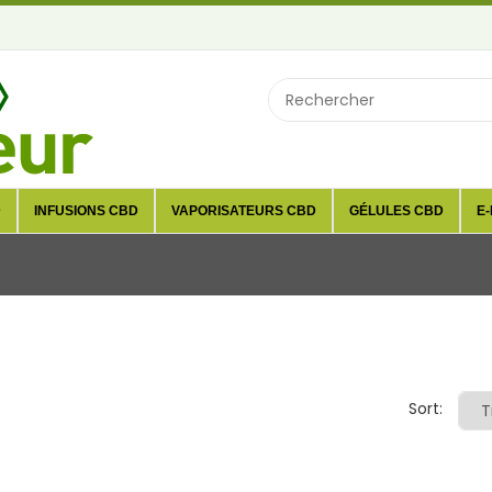
D
INFUSIONS CBD
VAPORISATEURS CBD
GÉLULES CBD
E-
Sort: