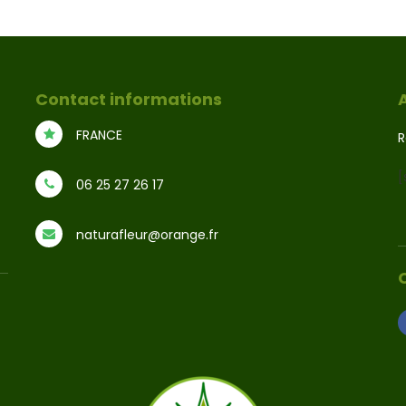
Contact informations
FRANCE
R
[
06 25 27 26 17
naturafleur@orange.fr