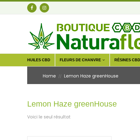
HUILES CBD
FLEURS DE CHANVRE
RÉSINES CB
Home
Lemon Haze greenHouse
//
Lemon Haze greenHouse
Voici le seul résultat