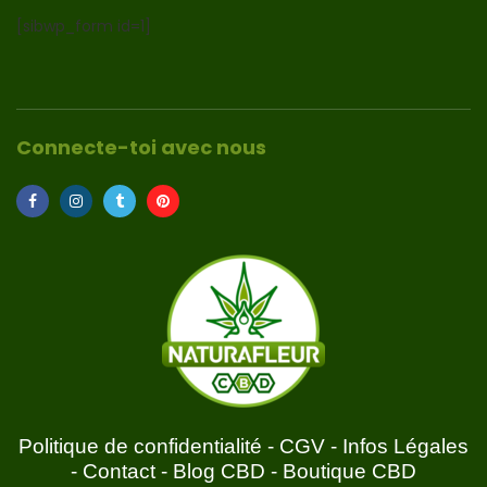
[sibwp_form id=1]
Connecte-toi avec nous
Politique de confidentialité
-
CGV
-
Infos Légales
-
Contact
-
Blog CBD
-
Boutique CBD