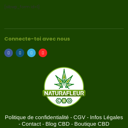
[sibwp_form id=1]
Connecte-toi avec nous
Politique de confidentialité
-
CGV
-
Infos Légales
-
Contact
-
Blog CBD
-
Boutique CBD