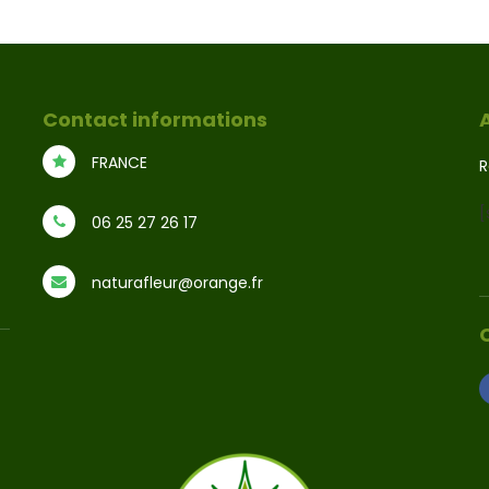
Contact informations
FRANCE
R
[
06 25 27 26 17
naturafleur@orange.fr