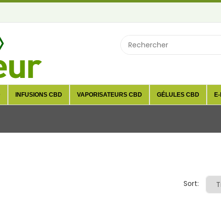
D
INFUSIONS CBD
VAPORISATEURS CBD
GÉLULES CBD
E-
Sort: