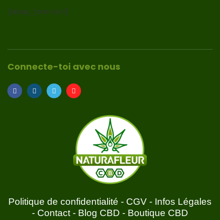
[sibwp_form id=1]
Connecte-toi avec nous
Politique de confidentialité
-
CGV
-
Infos Légales
-
Contact
-
Blog CBD
-
Boutique CBD