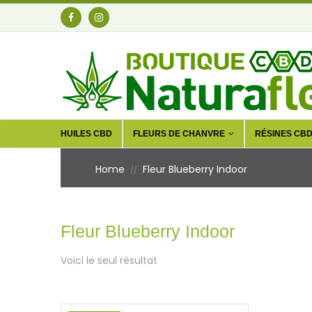
HUILES CBD
FLEURS DE CHANVRE
RÉSINES CB
Home
Fleur Blueberry Indoor
//
Fleur Blueberry Indoor
Voici le seul résultat