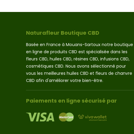
a
110.00 €
plusieurs
variations.
Les
options
Naturafleur Boutique CBD
peuvent
être
Basée en France à Mouans-Sartoux notre boutique
choisies
en ligne de produits CBD est spécialisée dans les
sur
fleurs CBD, huiles CBD, résines CBD, infusions CBD,
la
page
cosmétiques CBD. Nous avons sélectionné pour
du
vous les meilleures huiles CBD et fleurs de chanvre
produit
CBD afin d'améliorer votre bien-être.
Paiements en ligne sécurisé par