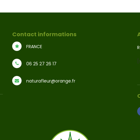
Contact informations
FRANCE
R
[
06 25 27 26 17
naturafleur@orange.fr