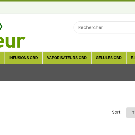
D
INFUSIONS CBD
VAPORISATEURS CBD
GÉLULES CBD
E-
Sort: